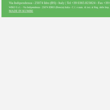
Via Indipendenza - 25074 Idro (BS) - Italy | Tel +39 0365.823824 - Fax +3
WIKO S.r.l. - Via Indipendenza - 25074 IDRO (Brescia) Italia - C.f. e num. di iscr. al Reg. delle Im
MADE IN KUMBE