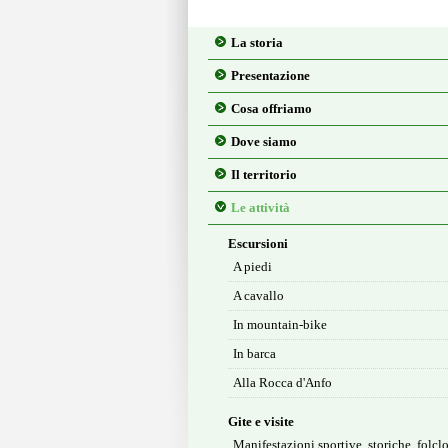
La storia
Presentazione
Cosa offriamo
Dove siamo
Il territorio
Le attività
Escursioni
A piedi
A cavallo
In mountain-bike
In barca
Alla Rocca d'Anfo
Gite e visite
Manifestazioni sportive, storiche, folclo