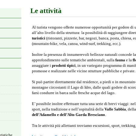
Le attività
Al turista vengono offerte numerose opportunità per godere di 
all’alto livello della struttura: la possibilità di raggiungere di
turistici
(ristoranti, pizzerie, bar, negozi, banca, posta, chiesa, e
(mountain-bike, vela, canoa, wind-surf, trekking, ecc.).
Inoltre la presenza di innumerevoli bellezze naturali concede la 
approfondimento sulle tematiche ambientali, sulla
fauna
e la
f
assaggiare i
prodotti tipici
, in un variegato programma di manife
promosse e realizzate nelle vicine strutture pubbliche e private.
Si può partire direttamente dal residence, a piedi o in mountain-
montagne circostanti il Lago di Idro, dalle quali godere di sco
farsi condurre in barca sulle fresche acque del lago.
E’ possibile inoltre effettuare tutta una serie di brevi viaggi: nell
sport, nella tradizione e nell’ospitalità della
Valle Sabbia
, dell
dell’Adamello e dell’Alto Garda Bresciano
.
Tra le attività più allettanti troviamo escursioni, sport, trekki
ristiche