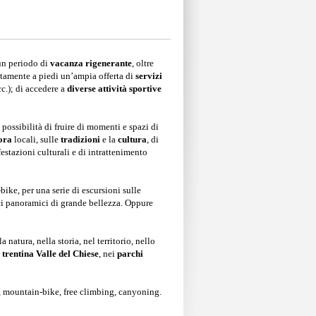
un periodo di
vacanza rigenerante
, oltre
rettamente a piedi un’ampia offerta di
servizi
cc.); di accedere a
diverse attività sportive
possibilità di fruire di momenti e spazi di
lora
locali, sulle
tradizioni
e la
cultura
, di
stazioni culturali e di intrattenimento
bike, per una serie di escursioni sulle
rci panoramici di grande bellezza. Oppure
a natura, nella storia, nel territorio, nello
a
trentina Valle del Chiese
, nei
parchi
ng, mountain-bike, free climbing, canyoning.