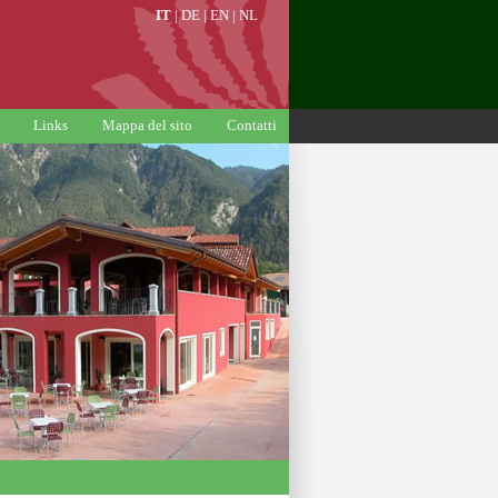
IT
|
DE
|
EN
|
NL
Links
Mappa del sito
Contatti