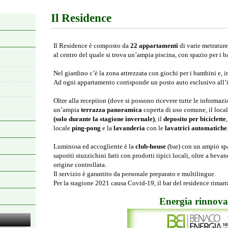
Il Residence
Il Residence è composto da
22 appartamenti
di varie metrature
al centro del quale si trova un’ampia piscina, con spazio per i 
Nel giardino c’è la zona attrezzata con giochi per i bambini e, 
Ad ogni appartamento corrisponde un posto auto esclusivo all’i
Oltre alla reception (dove si possono ricevere tutte le informazion
un’ampia
terrazza panoramica
coperta di uso comune, il local
(solo durante la stagione invernale)
, il
deposito per biciclette
locale
ping-pong
e la
lavanderia
con le
lavatrici automatiche
Luminosa ed accogliente è la
club-house
(bar) con un ampio sp
saporiti stuzzichini fatti con prodotti tipici locali, oltre a beva
origine controllata.
Il servizio è garantito da personale preparato e multilingue.
Per la stagione 2021 causa Covid-19, il bar del residence rimarr
Energia rinnova