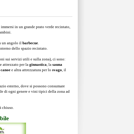
 immersi in un grande prato verde recintato,
bambini.
in un angolo il
barbecue
.
nterno dello spazio recintato.
i sui servizi utili e sulla zona), ci sono:
e attrezzato per la
ginnastica
, la
sauna
,
canoe
e altra attrezzatura per lo
svago
, il
.
azio esterno, dove si possono consumare
nde di ogni genere e vini tipici della zona ad
à chiuso.
bile