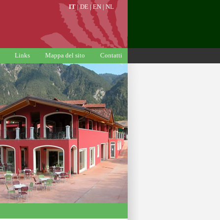
IT
|
DE
|
EN
|
NL
Links
Mappa del sito
Contatti