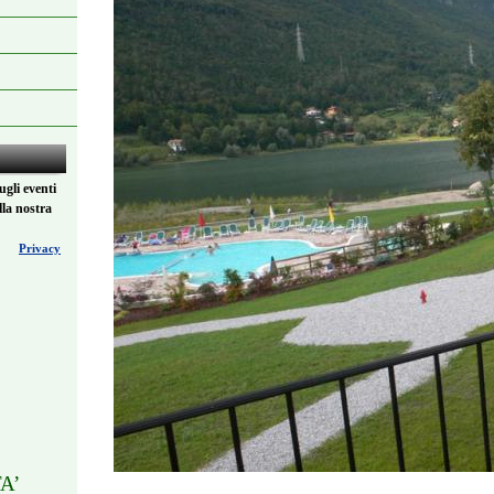
ugli eventi
lla nostra
Privacy
A’