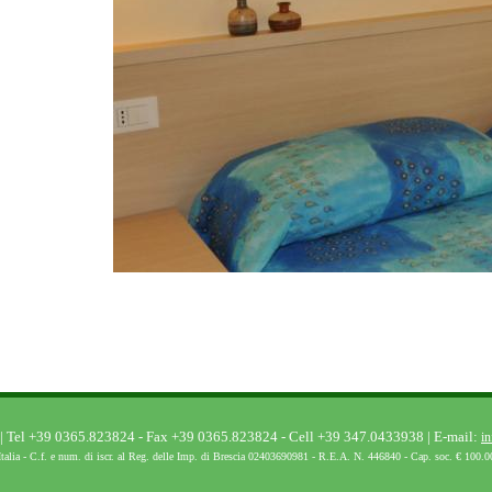
ly | Tel +39 0365.823824 - Fax +39 0365.823824 - Cell +39 347.0433938 | E-mail:
in
alia - C.f. e num. di iscr. al Reg. delle Imp. di Brescia 02403690981 - R.E.A. N. 446840 - Cap. soc. € 100.00