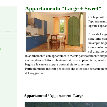
Appartamento “Large + Sweet”
C'è la possibi
l'appartamento
oppure l'appar
Bilocale Large
soggiorno con 
un ampio bagn
Con spazio cop
ne
sul giardino ve
In abbinamento con appartamento sweet: particolarmente simpa
cucina, divano letto e televisione si trova al piano terra, mentre
bagno e la camera doppia posta al piano superiore.
Particolarmente indicati per coloro che intendono separare in m
del soggiorno.
Appartamenti / Appartamenti Large