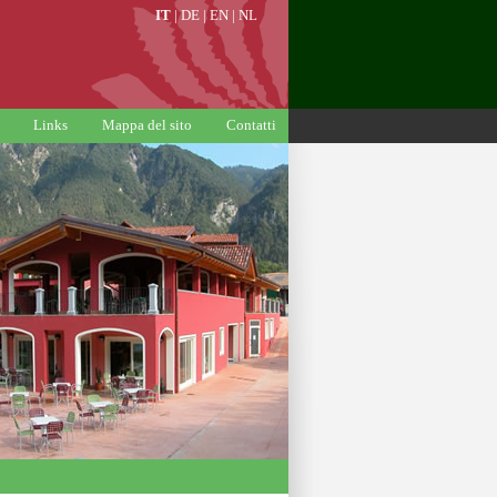
IT
|
DE
|
EN
|
NL
Links
Mappa del sito
Contatti