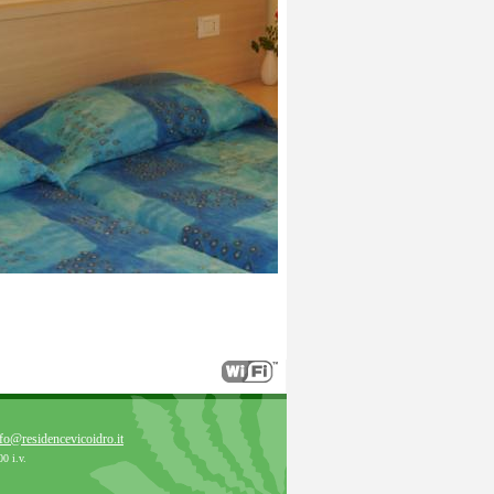
fo@residencevicoidro.it
0 i.v.