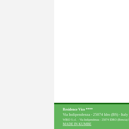
Residence Vico ****
Via Indipendenza - 25074 Idro (BS) - Ita
WIKO S.r.l. - Via Indipendenza - 25074 IDRO (Brescia) It
MADE IN KUMBE