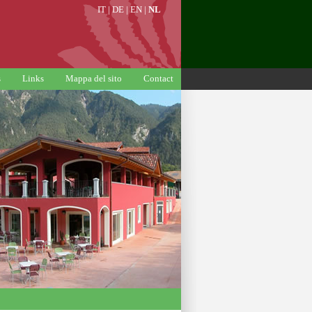
IT
|
DE
|
EN
|
NL
s
Links
Mappa del sito
Contact