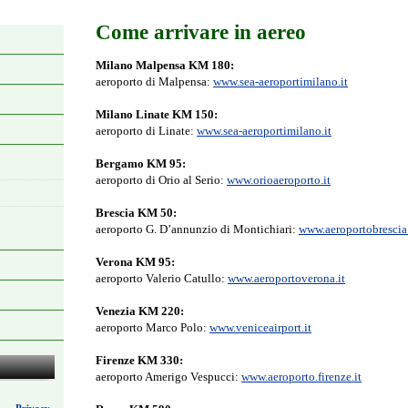
Come arrivare in aereo
Milano Malpensa KM 180:
aeroporto di Malpensa:
www.sea-aeroportimilano.it
Milano Linate KM 150:
aeroporto di Linate:
www.sea-aeroportimilano.it
Bergamo KM 95:
aeroporto di Orio al Serio:
www.orioaeroporto.it
Brescia KM 50:
aeroporto G. D’annunzio di Montichiari:
www.aeroportobrescia.
Verona KM 95:
aeroporto Valerio Catullo:
www.aeroportoverona.it
Venezia KM 220:
aeroporto Marco Polo:
www.veniceairport.it
Firenze KM 330:
aeroporto Amerigo Vespucci:
www.aeroporto.firenze.it