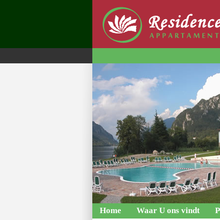
Home
Waar U ons vindt
P