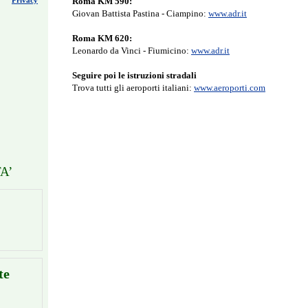
Privacy
Roma KM 590:
Giovan Battista Pastina - Ciampino:
www.adr.it
Roma KM 620:
Leonardo da Vinci - Fiumicino:
www.adr.it
Seguire poi le istruzioni stradali
Trova tutti gli aeroporti italiani:
www.aeroporti.com
A’
te