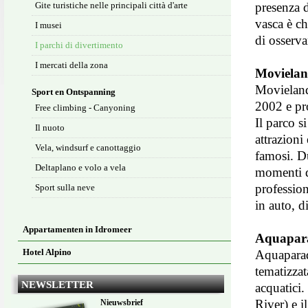
Gite turistiche nelle principali città d'arte
presenza d
vasca è ch
I musei
di osserva
I parchi di divertimento
I mercati della zona
Movielan
Movieland
Sport en Ontspanning
2002 e pro
Free climbing - Canyoning
Il parco s
Il nuoto
attrazioni
Vela, windsurf e canottaggio
famosi. Du
Deltaplano e volo a vela
momenti di
profession
Sport sulla neve
in auto, d
Appartamenten in Idromeer
Aquapara
Hotel Alpino
Aquaparad
tematizzat
NEWSLETTER
acquatici.
River) e i
Nieuwsbrief