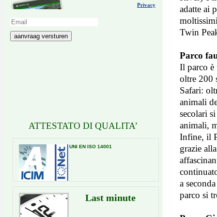
Privacy
adatte ai 
moltissimi
Twin Peak
aanvraag versturen
Parco fau
Il parco è
oltre 200 
Safari: ol
animali de
secolari s
animali, m
ATTESTATO DI QUALITA’
Infine, il
grazie all
UNI EN ISO 14001
affascinan
continuato
a seconda 
parco si 
Last minute