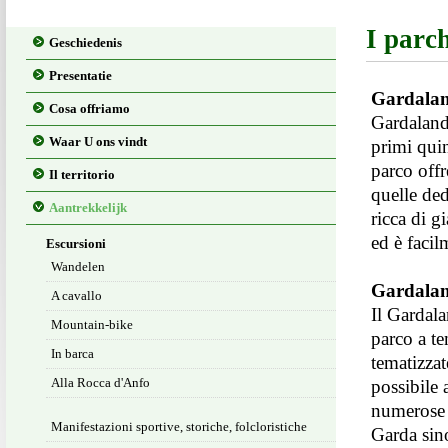
I parch
Geschiedenis
Presentatie
Gardala
Cosa offriamo
Gardaland 
Waar U ons vindt
primi quin
parco offr
Il territorio
quelle ded
Aantrekkelijk
ricca di g
ed è faci
Escursioni
Wandelen
Gardalan
A cavallo
Il Gardal
Mountain-bike
parco a t
In barca
tematizzat
Alla Rocca d'Anfo
possibile 
numerose s
Manifestazioni sportive, storiche, folcloristiche
Garda sino