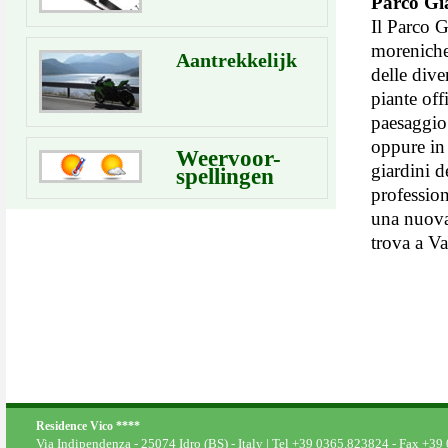
Parco Gi
Il Parco G
moreniche
Aantrekkelijk
delle dive
piante offi
paesaggio 
oppure in 
Weervoor-
giardini 
spellingen
profession
una nuova 
trova a V
Residence Vico ****
Via Indipendenza - 25074 Idro (BS) - Italy | Tel +39 0365.823824 - Fax +3