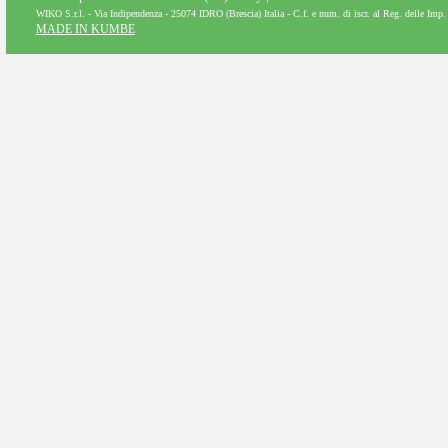
WIKO S.r.l. - Via Indipendenza - 25074 IDRO (Brescia) Italia - C.f. e num. di iscr. al Reg. delle Im
MADE IN KUMBE