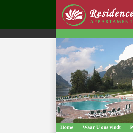
Home
Waar U ons vindt
P