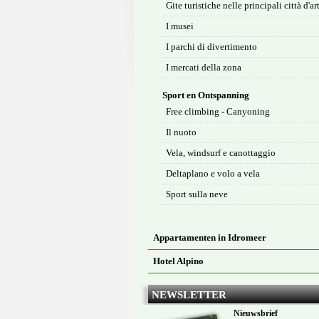
Gite turistiche nelle principali città d'ar
I musei
I parchi di divertimento
I mercati della zona
Sport en Ontspanning
Free climbing - Canyoning
Il nuoto
Vela, windsurf e canottaggio
Deltaplano e volo a vela
Sport sulla neve
Appartamenten in Idromeer
Hotel Alpino
NEWSLETTER
Nieuwsbrief