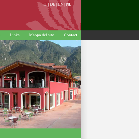
IT
|
DE
|
EN
|
NL
s
Links
Mappa del sito
Contact