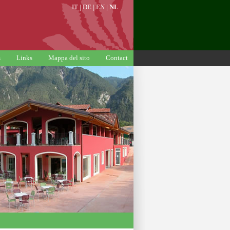
IT
|
DE
|
EN
|
NL
s
Links
Mappa del sito
Contact