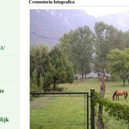
Cronostoria fotografica
A’
te
lijk