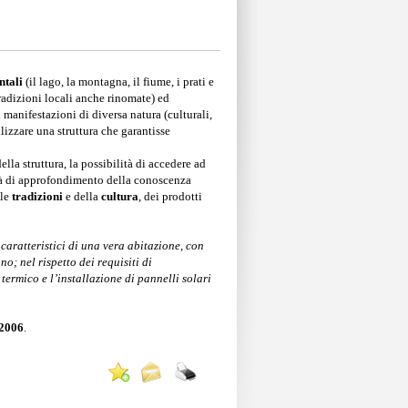
ntali
(il lago, la montagna, il fiume, i prati e
tradizioni locali anche rinomate) ed
 manifestazioni di diversa natura (culturali,
alizzare una struttura che garantisse
della struttura, la possibilità di accedere ad
ità di approfondimento della conoscenza
lle
tradizioni
e della
cultura
, dei prodotti
 caratteristici di una vera abitazione, con
o; nel rispetto dei requisiti di
termico e l’installazione di pannelli solari
 2006
.