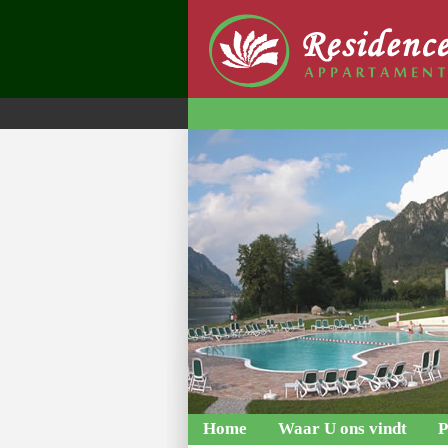
Home
Waar U ons vindt
P