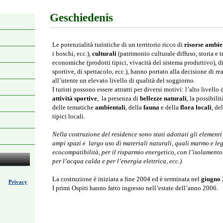
Geschiedenis
Le potenzialità turistiche di un territorio ricco di
risorse ambie
i boschi, ecc.),
culturali
(patrimonio culturale diffuso, storia e 
economiche (prodotti tipici, vivacità del sistema produttivo), di
sportive, di spettacolo, ecc.), hanno portato alla decisione di re
all’utente un elevato livello di qualità del soggiorno.
I turisti possono essere attratti per diversi motivi: l’alto livello 
attività sportive
, la presenza di
bellezze naturali
, la possibil
delle tematiche
ambientali
, della
fauna
e della
flora locali
, de
tipici locali.
Nella costruzione del residence sono stati adottati gli elementi
ampi spazi e largo uso di materiali naturali, quali marmo e legn
ecocompatibilità, per il risparmio energetico, con l’isolamento 
per l’acqua calda e per l’energia elettrica, ecc.).
La costruzione è iniziata a fine 2004 ed è terminata nel
giugno
Privacy
I primi Ospiti hanno fatto ingresso nell’estate dell’anno 2006.