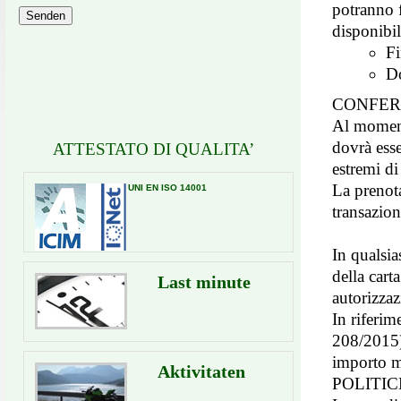
potranno 
Senden
disponibil
Fi
Do
CONFER
Al moment
dovrà esse
ATTESTATO DI QUALITA’
estremi di
La prenot
UNI EN ISO 14001
transazio
In qualsia
della cart
Last minute
autorizzaz
In riferim
208/2015),
importo m
Aktivitaten
POLITI