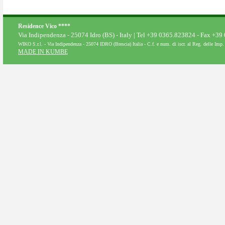
Residence Vico ****
Via Indipendenza - 25074 Idro (BS) - Italy | Tel +39 0365.823824 - Fax +3
WIKO S.r.l. - Via Indipendenza - 25074 IDRO (Brescia) Italia - C.f. e num. di iscr. al Reg. delle Im
MADE IN KUMBE