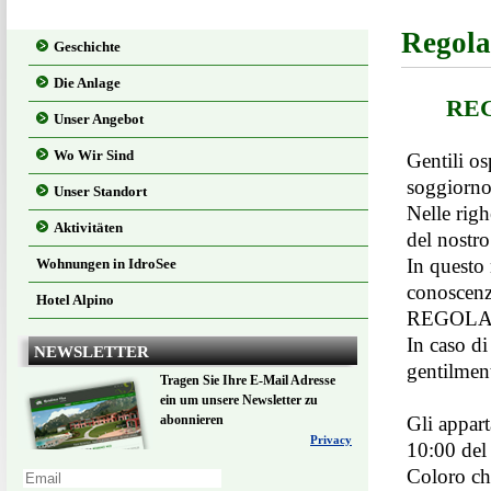
Regol
Geschichte
Die Anlage
RE
Unser Angebot
Wo Wir Sind
Gentili os
soggiorno
Unser Standort
Nelle righ
Aktivitäten
del nostr
In questo
Wohnungen in IdroSee
conoscenza
Hotel Alpino
REGOLA
In caso di
NEWSLETTER
gentilment
Tragen Sie Ihre E-Mail Adresse
ein um unsere Newsletter zu
abonnieren
Gli appart
Privacy
10:00 del 
Coloro che